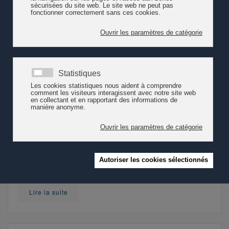
s'est penché sur la question et propose un document de
synthèse, publié en 2024.
Lire la suite
Programme fédéral à l'accueil
extrafamilial : soutien prolongé
Les parlementaires se sont prononcés pour prolonger le
programme de soutien de la Confédération pour
l’encouragement de l’accueil extrafamilial des enfants. En
vigueur depuis 2003, le programme perdure ainsi jusqu'en
2026. Les partis politiques sont divisés sur la question.
Lire la suite