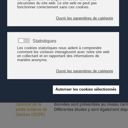
Accueil pour
Le site de l'APEMS propose des informatio
enfants en milieu
jour pour les enfants, de la naissance ju
scolaire (APEMS)
charte d'accueil de l'enfant.
AvenirSocial-Vaud
Le site d'AvenirSocial met à disposition 
qualité des prestations dans le domaine 
l'enfance.
Centre de
Le CREDE contribue à la formation initial
ressources en
l’enfance. Il constitue aussi un réseau 
éducation de
l'enfance
(CREDE-VD)
Observatoire
Le site de l'OCPE propose des statistiques
cantonal de la
données sont présentées au niveau canton
petite enfance de
Différentes études y sont également disp
Genève (OCPE)