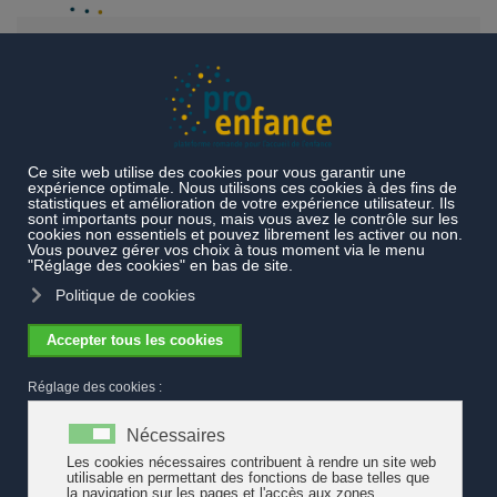
Accéder au contenu principal
L'Union patronale suisse définit un
train de mesures pour ne pas
manquer de main d'oeuvre
Près de 300 000 travailleuses et travailleurs manqueront à
l’économie dans les dix prochaines années. Pour l'Union
patronale suisse, les femmes qui ne travaillent pas ou
travaillent à temps partiel, plus particulièrement les mères,
constituent un fort potentiel. L'une des mesures proposée
par l'UPS consiste à renforcer la conciliation entre vie
privée et vie professionnelle. La faîtière préconise dans cet
objectif une contribution financière de la Confédération
conditionnée au taux d'occupation des parents.