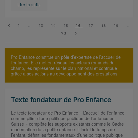
Lire la suite
1
…
13
14
15
16
17
18
19
…
73
Pro Enfance constitue un pôle d’expertise de l’accueil de
l’enfance. Elle met en réseau les acteurs romands du
champ, les représente sur le plan national et contribue
grâce à ses actions au développement des prestations.
Texte fondateur de Pro Enfance
Le texte fondateur de Pro Enfance « L’accueil de l’enfance
comme pilier d’une politique publique de l’enfance en
Suisse » complète les supports existants comme le Cadre
d’orientation de la petite enfance. Il inclut le temps de
l’enfant, définit les fondamentaux d’une politique publique