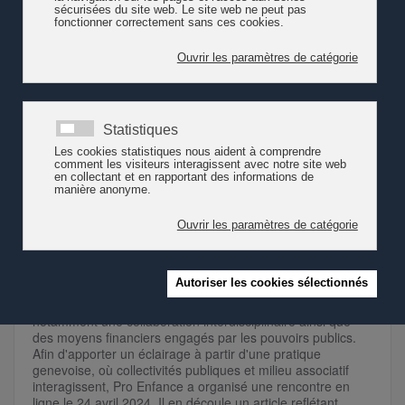
publiques et le milieu associatif interagissent.
Lire la suite
La participation culturelle des tout-
petits : une collaboration nécessaire
entre les collectivités publiques et le
milieu associatif
La Convention de l’ONU relative aux droits de l’enfant
garantit à chacun d’entre eux le droit de participer
librement à la vie culturelle et artistique. Une telle
participation n’est pas toujours aisée car elle exige
notamment une collaboration interdisciplinaire ainsi que
des moyens financiers engagés par les pouvoirs publics.
Afin d'apporter un éclairage à partir d'une pratique
genevoise, où collectivités publiques et milieu associatif
interagissent, Pro Enfance a organisé une rencontre en
ligne le 24 avril 2024. Il en découle un article reflétant