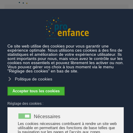
Accéder au contenu principal
Décloisonnement des politiques de
l'enfance: des enjeux de lisibilité, de
cohérence et de synergie
Au travers d’un article, Pro Enfance met en lumière les
démarches menées en Ville de Fribourg et dans le canton
de Genève en faveur d’un décloisonnement des politiques
de l’enfance. Face aux difficultés de lisibilité, de
coordination et de continuité des prestations destinées aux
enfants et aux familles, ces initiatives illustrent la volonté de
développer des approches transversales et cohérentes
entre les différents acteurs de l’enfance, de la santé, du
social et de l’éducation.