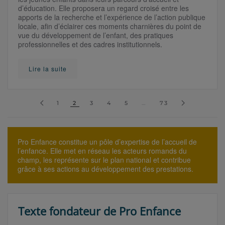
d’éducation. Elle proposera un regard croisé entre les
apports de la recherche et l’expérience de l’action publique
locale, afin d’éclairer ces moments charnières du point de
vue du développement de l’enfant, des pratiques
professionnelles et des cadres institutionnels.
Lire la suite
1
2
3
4
5
…
73
Pro Enfance constitue un pôle d’expertise de l’accueil de
l’enfance. Elle met en réseau les acteurs romands du
champ, les représente sur le plan national et contribue
grâce à ses actions au développement des prestations.
Texte fondateur de Pro Enfance