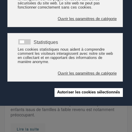
Lire la suite
L’origine sociale influence l'accès à
l'offre d'accueil de la petite enfance
et les chances de formation
Selon leur origine sociale, les enfants et les jeunes ne
bénéficient pas tous des mêmes possibilités
d’accompagnement et de soutien. Sur la base des résultats
du monitoring national de la pauvreté, la revue « Sécurité
sociale » CHSS (avril 2026) aborde le sujet et souligne des
leviers d'action. Du point de vue de la formation, l'accès
restreint à l'offre d'accueil de la petite enfance pour les
enfants issus de familles à faible revenu est notamment
préoccupant.
Lire la suite