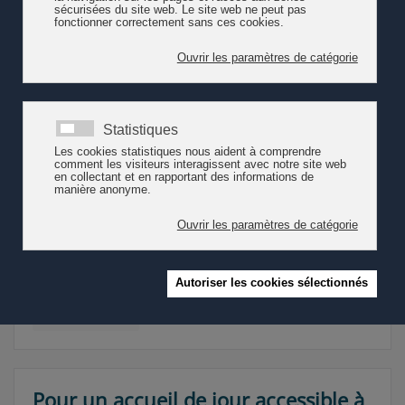
Enfance, l'état d'urgence
Le Collectif CEP-Enfance (Construire
ensemble la politique de l'enfance)
publie aux éditions érès "Enfance,
l'état d'urgence. Nos exigences pour
2022 et après" (2021). A partir des
constats de leurs réalités
quotidiennes, les professionnels des
secteurs liés à l’enfance alertent sur
les politiques actuellement à l’œuvre.
Ils se veulent force de proposition
pour une réelle politique de
l’enfance.
Lire la suite
Pour un accueil de jour accessible à