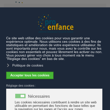
Accéder au contenu principal
Projets et prestations
Prestations particulières
Lapurla, les
enfants explorent
Lapurla
Après avoir traduit la publication "Eveil esthétique et
participation culturelle dès le plus jeune âge" en 2019,
Pro Enfance s'investit pour associer la Suisse romande à
l'initiative nationale "Lapurla, les enfants explorent"
initiée par la Haute école des arts de Berne HKB et le
Pour-cent culturel Migros.
16 exemples de pratiques d'éveil