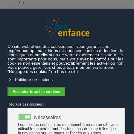
Accéder au contenu principal
Projets et prestations
Prestations particulières
Lapurla, les
enfants explorent
Vivre la créativité dès le plus jeune âge
Vivre la créativité dès le plus jeune âge
La créativité, tout le monde en parle. Cela
n’a rien d’étonnant, car c’est une
compétence clé qui nous ouvre les portes
de l’avenir. La petite brochure illustrée "La
créativité dès le plus jeune âge" (Lapurla,
2021) suggère des pistes pour la vivre au
quotidien avec les tout-petits. Elle
s'adresses aux parents, et à celles et ceux
qui aiment passer du temps avec les jeunes
enfants (format A5, 20 pages).