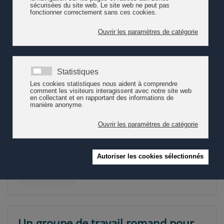
Commander la brochure gratuitement
auprès de Pro Enfance
ou
la télécharger sur le site Internet
Lapurla
. On peut également y
commander des cartes-postales
.
Éveil esthétique et participation
culturelle dès le plus jeune âge
La publication thématique « Éveil esthétique et participation
culturelle dès le plus jeune âge » (Kraus, Ferretti, 2019)
approfondit le Cadre d’orientation en abordant de manière
interdisciplinaire les aspects et les éléments constitutifs de
l’encou…
Lire la suite
Un groupe de travail romand pour