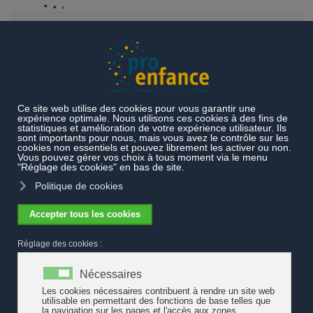
Accéder au contenu principal
Projets et prestations
Projets en cours
Accompagnement
de prestations locales
Entre jardins d’enfants et offre ordinaire
: l’accueil de la petite enfance face au défi de l’accessibilité et de
la mixité
Entre jardins d’enfants et offre ordinaire
: l’accueil de la petite enfance face au
défi de l’accessibilité et de la mixité
Pro Enfance propose un article portant sur les jardins d’enfants,
des espaces essentiels de socialisation pour de nombreuses
familles. Depuis une dizaine d’années, ces structures sont
confrontées à des enjeux croissants, liés aux évolutions
sociétales et à l’accueil d’un public de plus en plus fragilisé. Les