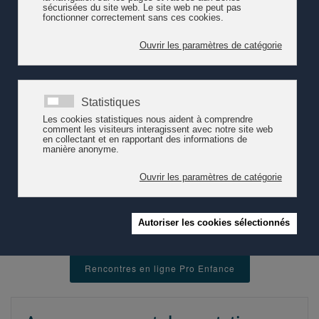
situations observées à Lausanne et à Genève illustrent ces
transformations et interrogent l’équilibre entre missions
socioéducatives, ressources disponibles et mixité des publics
accueillis.
Cet article se réfère à une
Rencontre en ligne Pro Enfance
. Celle-
ci a été introduite par
Monsieur Bertrand Martinelli - chef du
Service de la petite enfance de la Ville de Lausanne - et Madame
Morgane Dupuis - chargée de projet pour l'encouragement
précoce et le soutien à la parentalité à la Ville de Lausanne-, ainsi
que Mesdames Frédérique Bouchet - cheffe du Service de la
petite enfance de la Ville de Genève- et Gaëlle Grauser - adjointe
de direction à l'espace de vie enfantine du secteur université.
Lire l'article
Entre jardins d’enfants et offre ordinaire : l’accueil de
la petite enfance face au défi de l’accessibilité et de la mixité
(Pro
Enfance, 06.03.2026)
Rencontres en ligne Pro Enfance