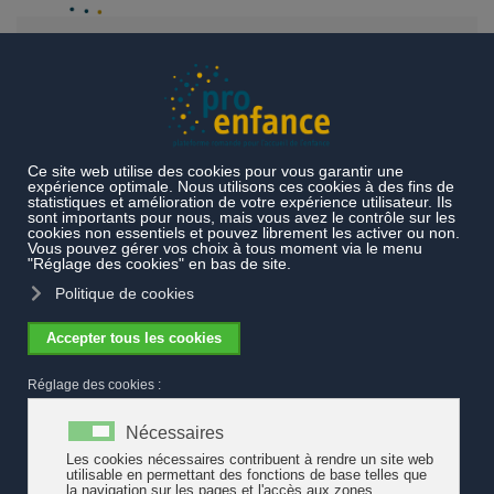
Accéder au contenu principal
Projets et prestations
Prestations particulières
Lapurla, les
enfants explorent
3ème conférence nationale Lapurla
3ème conférence nationale Lapurla
La troisième conférence nationale Lapurla
porte sur la qualité. Au programme
notamment, des témoignages des groupes
régionaux dont une intervention de la Suisse romande. Les
premiers awards Lapurla seront également remis à cette
occasion. L'événement se déroule à Berne le 10 novembre 2023.
Gratuit, sur inscription.
Programme et inscription