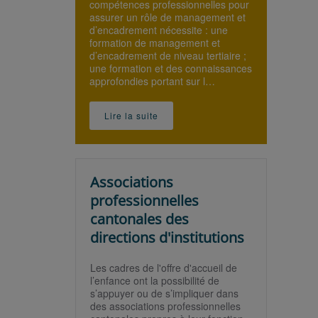
compétences professionnelles pour
assurer un rôle de management et
d’encadrement nécessite : une
formation de management et
d’encadrement de niveau tertiaire ;
une formation et des connaissances
approfondies portant sur l…
Lire la suite
Associations
professionnelles
cantonales des
directions d'institutions
Les cadres de l'offre d'accueil de
l’enfance ont la possibilité de
s’appuyer ou de s’impliquer dans
des associations professionnelles