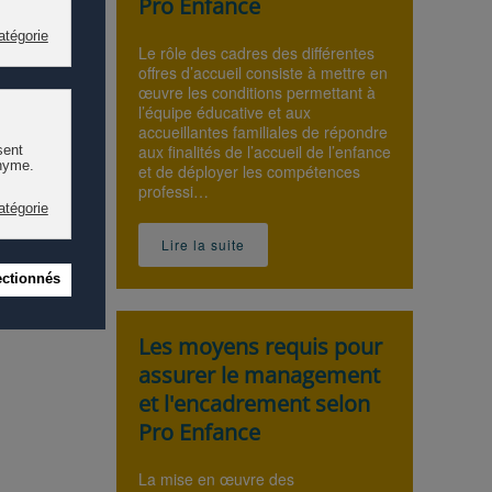
Pro Enfance
r pour
Le rôle des cadres des différentes
offres d’accueil consiste à mettre en
œuvre les conditions permettant à
l’équipe éducative et aux
accueillantes familiales de répondre
aux finalités de l’accueil de l’enfance
et de déployer les compétences
professi…
Lire la suite
Les moyens requis pour
assurer le management
et l'encadrement selon
Pro Enfance
La mise en œuvre des