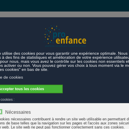
s et prestations
Thèmes
sables
Thèmes
Accueil de l'enfance
Un site Internet présentan
 familial de jour avec professionnalisme
our AFJ Rhône-Sud (canton de Genève) s'offre un
nouveau site Internet
. 