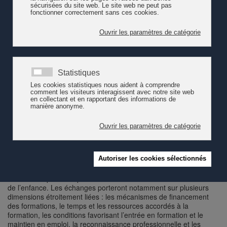
recrutement, la pénurie de personnel qualifié et l’augmentation
des besoins des familles, cette rencontre proposera d’interroger
la place de la formation comme levier stratégique de fidélisation,
de professionnalisation et de maintien durable des équipes.
Au-delà de la qualification des professionnel·les, la formation
soulève aujourd’hui des enjeux plus larges pour les institutions :
comment soutenir le développement des compétences sans
fragiliser le fonctionnement des structures ? Comment créer une
véritable culture de formation au sein des équipes ? Dans quelle
mesure les dispositifs de soutien à la formation peuvent-ils
contribuer à renforcer l’engagement professionnel, la
reconnaissance des métiers et la qualité de vie au travail ? Enfin,
quels leviers permettent de garantir l’accessibilité de la formation
dans le domaine de l’accueil familial de jour ?
À partir d’un regard croisé entre les cantons de Vaud et de
Fribourg, la rencontre mettra en discussion différentes approches
institutionnelles visant à faciliter l’accès à la formation et à
soutenir les parcours professionnels dans le secteur de l’accueil
de l’enfance. Les échanges porteront notamment sur plusieurs
dimensions étroitement liées : les mécanismes de financement
des formations, le temps et les ressources accordés à la
formation, les conditions favorisant l’entrée en formation et le
maintien en emploi, la reconnaissance professionnelle et les