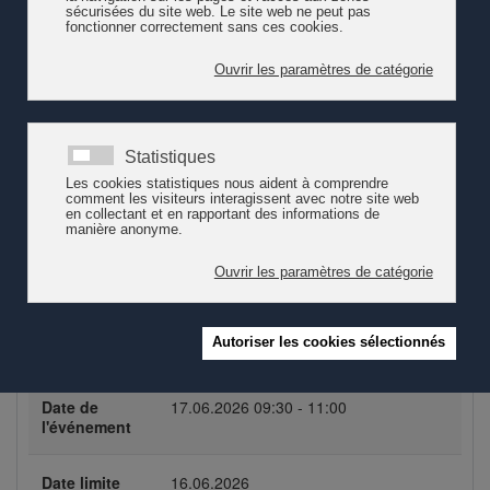
formation en cours d’emploi dans le domaine de l’accueil de
l’enfance (accueil de la petite enfance, parascolaire et familial
de jour). Au-delà de la qualification des professionnel·les, la
formation soulève aujourd’hui des enjeux plus larges pour les
institutions : comment soutenir le développement des
compétences sans fragiliser le fonctionnement des structures
? Comment créer une véritable culture de formation au sein
des équipes ? Dans quelle mesure les dispositifs de soutien à
la formation peuvent-ils contribuer à renforcer l’engagement
professionnel, la reconnaissance des métiers et la qualité de
vie au travail ? Enfin, quels leviers permettent de garantir
l’accessibilité de la formation dans le domaine de l’accueil
familial de jour ?
Plus d'information sur le programme.
Propriétés de l'événement
Date de
17.06.2026
09:30 - 11:00
l'événement
Date limite
16.06.2026