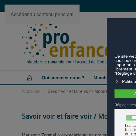
Accéder au contenu principal
Qui sommes-nous ?
Membres
Projet
Actualités
Savoir voir et faire voir / Mobiliser et dévelo
Savoir voir et faire voir / Mobiliser
Marianne Zogmal, vice-présidente de
pro enfance,
contribu