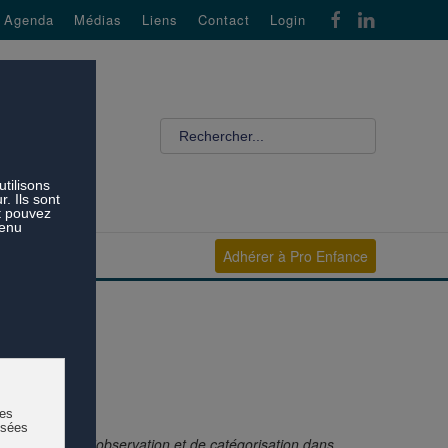
Agenda
Médias
Liens
Contact
Login
Adhérer à Pro Enfance
les
- Les processus d'observation et de catégorisation dans