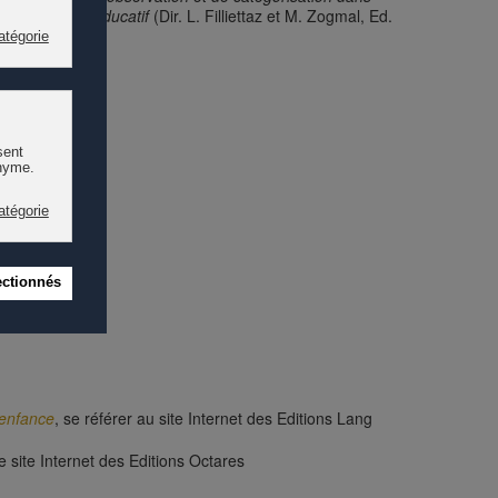
on de travail éducatif
(Dir. L. Filliettaz et M. Zogmal, Ed.
'enfance
, se référer au site Internet des Editions Lang
 le site Internet des Editions Octares