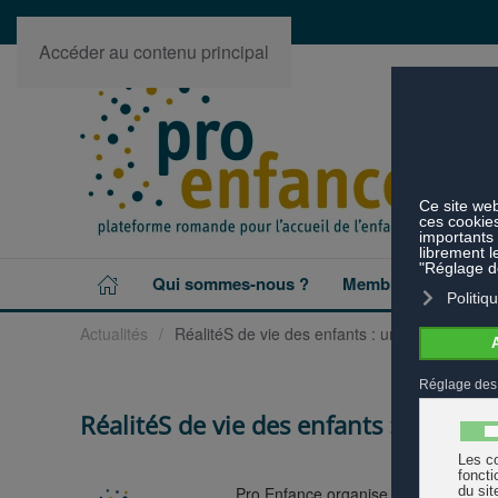
Accéder au contenu principal
Qui sommes-nous ?
Membres
Projet
Actualités
RéalitéS de vie des enfants : un colloque pr
RéalitéS de vie des enfants : un col
Pro Enfance organise le colloque inti