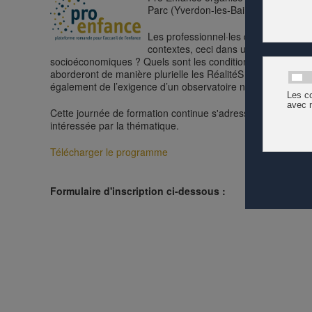
Parc (Yverdon-les-Bains). Intervenante
Les professionnel·les de l’accueil de
contextes, ceci dans un cadre collect
socioéconomiques ? Quels sont les conditions-cadres micro 
aborderont de manière plurielle les RéalitéS de vie des enf
également de l’exigence d’un observatoire national de l’enfanc
Cette journée de formation continue s'adresse aux professi
intéressée par la thématique.
Télécharger le programme
Formulaire d'inscription ci-dessous :