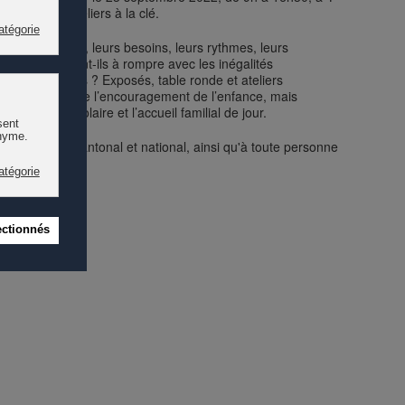
, avec des ateliers à la clé.
 chaque enfant, leurs besoins, leurs rythmes, leurs
giques suffisent-ils à rompre avec les inégalités
té des chances ? Exposés, table ronde et ateliers
ment, du prisme de l’encouragement de l’enfance, mais
ccueil parascolaire et l’accueil familial de jour.
n communal, cantonal et national, ainsi qu'à toute personne