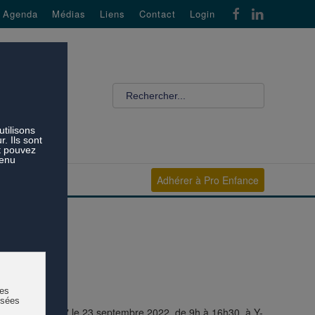
Agenda
Médias
Liens
Contact
Login
Adhérer à Pro Enfance
enjeux de société" le 23 septembre 2022, de 9h à 16h30, à Y-