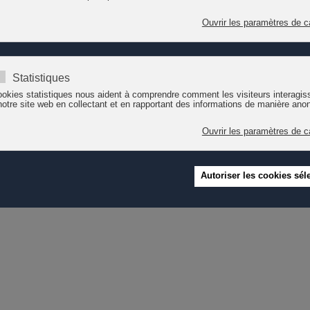
s et intervenants d'horizons diversifiés s'exprimeront sur la thématique
 l’enfance sont amenés à considérer quotidiennement les spécificités de
if. Cette ambition est-elle concrètement réalisée ? Les concepts pédago
et macro pour que les équipes éducatives puissent contribuer à l’égali
ants, leurs diversités ainsi que celles des familles, au travers, notam
e et des enjeux politiques de l'accueil collectif de la petite enfance, l’a
onnel·les de l'enfance, aux acteurs du champ, aux décideurs sur le pla