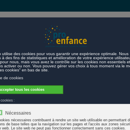
s et prestations
Thèmes
oposé par Pro Enfance
loque proposé par Pro Enfance
tulé "RéalitéS de vie des enfants : perspectives des enfants avec les 