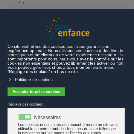
Accéder au contenu principal
Actualités
Petite enfance - Bourse d'étude CAS Public Affairs &
Lobbying
Petite enfance - Bourse d'étude CAS
Public Affairs & Lobbying
La Jacobs Foundation propose une bourse d'étude destinées aux
personnes dont les activités concernent la petite enfance et qui
souhaitent renforcer leurs compétences dans le domaine «Public
Affairs & Lobbying» (relations publiques et groupes d’influence).
Pour être en mesure de promouvoir des intérêts de manière
efficace et pertinente, il faut disposer de connaissances
approfondies des institutions et des processus politiques. Le