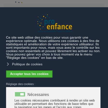
Accéder au contenu principal
Thèmes
Exemples de pratiques
Gouvernance
Les
messages clés de Pro Enfance au travers d'un film
Les messages clés de Pro Enfance au
travers d'un film
Le film
L'accueil de l'enfance est essentiel, oui mais comment ?
,
réalisé par Pro Enfance et Réversible (2020), permet de découvrir
des messages clés et des propositions pour répondre aux enjeux
de l'offre d'accueil pour les enfants de 0 à 12 ans. La visite de
l'exposition virtuelle dure 10 minutes. Elle constitue une base de
discussion.