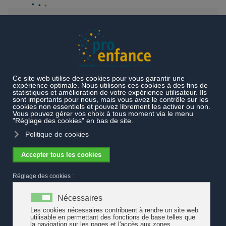
Accéder au contenu principal
Actualités
Les grands-parents, pilier ignoré de l'Etat social
Les grands-parents, pilier ignoré de l'Etat
social
Les personnes âgées s’investissent fortement dans la prise en
charge de leurs petits-enfants. Imposée tant par le devoir familial
que le manque d’alternative, cette activité bénévole offre un
coussin de paresse à l’action socio-politique.
Lire l'article
de
René
Levy, «Les grands-parents, pilier ignoré de l'Etat social»,
REISO,
Revue d'information sociale
, mis en ligne le 16 avril 2018.