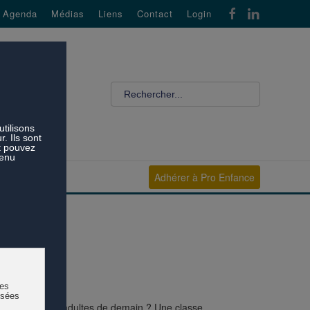
Agenda
Médias
Liens
Contact
Login
Adhérer à Pro Enfance
e devenir les adultes de demain ? Une classe