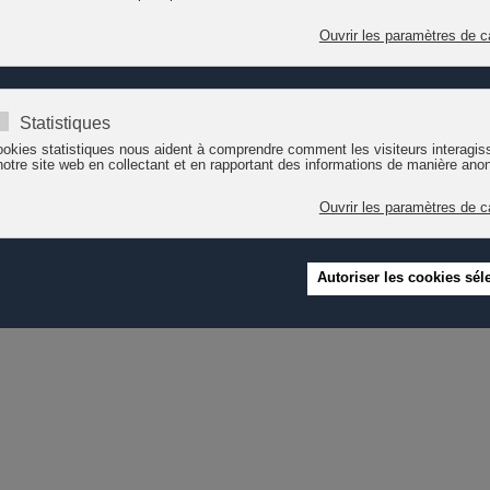
d’éducatrices et d’éducateurs de l’enfance en formation au sei
Neuchâtelois a réalisé une vidéo présentant leur métier dans l
professionnelle.
Intitulé « Les éducateurs de l'enfance d'aujourd'hui et de de
et la complexité de cette profession et surtout cette faculté à r
l’accompagner dans son grandir et lui permettre de s’épanouir
Télécharger la vidéo, diffuser le lien, utiliser le support pour r