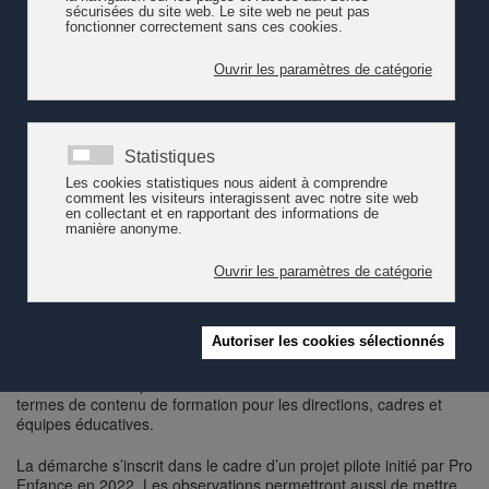
professionnel-le-s de l’enfance (AVALTS) se sont réuni·es à Sion
pour lancer une large consultation sur la formation continue en
matière d'accueil de l'enfance. Pro Enfance accompagne les
acteurs locaux dans le processus.
Les acteurs et actrices présentes ont souligné le besoin de
formation continue à la fois pour les directions, cadres et équipes
éducatives. Les formations continues doivent être accessibles en
termes géographique, financier et temporel. Une offre
coordonnée à l’échelle du Valais romand doit valoriser les
compétences locales, renforcer la cohésion des acteurs et des
pratiques à l’échelle valaisanne, mais aussi renforcer les
échanges avec les acteurs romands de l’accueil et de la
formation. Il est souhaité qu’à terme un catalogue de formations
et d’intervenant·es soit créé à l’échelle du Valais romand.
Les organismes réunis le 9 décembre souhaitent ouvrir une large
consultation dès le printemps 2023 aux structures d’accueil,
personnels de terrain ainsi qu’aux partenaires cantonaux. La
consultation aura pour but de mettre en lumière des besoins en
termes de contenu de formation pour les directions, cadres et
équipes éducatives.
La démarche s’inscrit dans le cadre d’un projet pilote initié par Pro
Enfance en 2022. Les observations permettront aussi de mettre