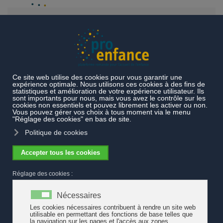
Accéder au contenu principal
Actualités
Le canton de Fribourg ouvre une filière
éducateur·trice de l'enfance
Le canton de Fribourg ouvre une filière
éducateur·trice de l'enfance
L'Ecole professionnelle Santé - Social ESSG de Fribourg propose
désormais une formation professionnelle éducateur·trice de
l’enfance ES. La première volée concerne
25 personnes en cours
d’emploi. Au vu de l'état des lieux mené par
pro enfance
, le
canton peut s'en réjouir.
L'exigence d'une telle opportunité était revendiquée de longue
date notamment par la Fédération des crèches et garderies