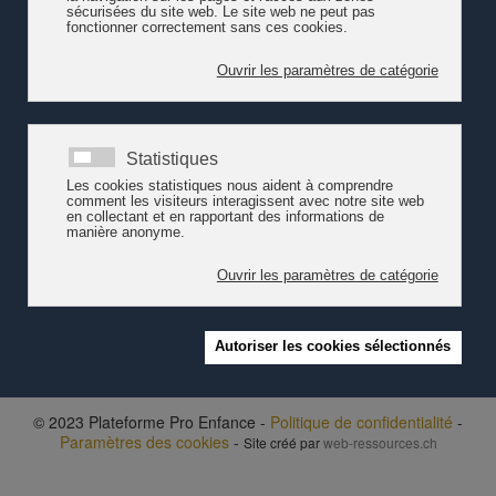
fribourgeoises (FCGF); les exigences de professionnalisation
pour répondre aux besoins de la société
en matière d'accueil de
l'enfance étant pressantes. La pénurie des éducateurs et des
éducatrices de l’enfance au bénéfice d’un diplôme d’une Ecole
supérieure (ES) fut l'une des problématiques soulevées par les
acteurs du domaine lors d'une une rencontre organisée
par
pro
enfance
à Fribourg
en septembre 2016. Jusqu'ici, la ESSG
formait assistantes et des assistants socio-éducatif CFC.
Voir les
premières conclusions
de l'état des lieux mené par
pro
enfance
.
© 2023 Plateforme Pro Enfance -
Politique de confidentialité
-
Paramètres des cookies
-
Site créé par
web-ressources.ch