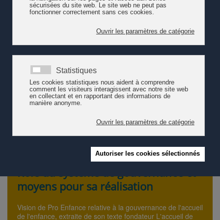
renforcer les droits de l’enfant et d’anticiper les développements
futurs.
Pro Enfance salue la création de l'OLEJ. Cet outil est
enthousiasmant et répond à une exigence de données, cruciale
pour l’aide à la décision. Le champ est vaste, tout comme les
attentes et les défis. La question reste donc ouverte de savoir
dans quelle mesure l'accueil de l'enfance sera prise en
considération dans les recherches à venir.
La revue d'information sociale "Reiso.org" revient sur cette
actualité par un interview de Liliane Galley, directrice de l'OLEJ
(30.08.23)
Accéder au site Internet de l'OLEJ
Rôle du système de gouvernance et
moyens pour sa réalisation
Vision de Pro Enfance relative à la gouvernance de l'accueil
de l'enfance, extraite de son texte fondateur L'accueil de