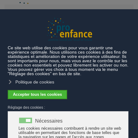
Accéder au contenu principal
Thèmes
Exemples de pratiques
Gouvernance
Lancement de l'Observatoire latin et de la jeunesse
Lancement de l'Observatoire latin et de
la jeunesse
Le lancement de l'«Observatoire latin de l'enfance et de la
jeunesse OLEJ» s'est déroulé à Lausanne le 30 août 2023. Cette
nouvelle institution, qui a démarré ses activités en 2022, est
portée par la Fondation Isabelle Hafen.
La mission principale de l'OLEJ consiste à documenter et suivre
l’évolution de la situation des enfants et des jeunes ainsi que des
politiques publiques qui les concernent avec pour ambition de