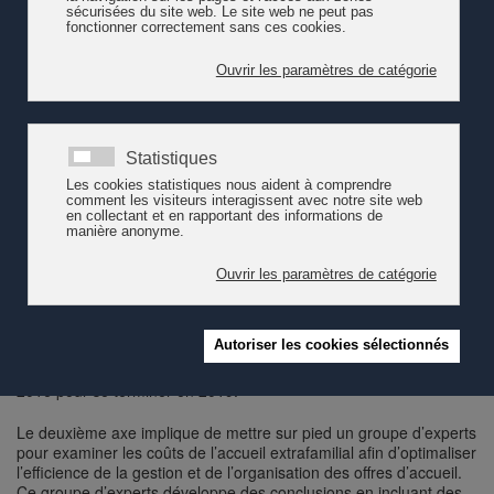
Le processus pour la création d’une association romande
indépendante dans le domaine de l’accueil de l’enfance a été
légitimé par des subventions fédérales depuis 2012. Celui-ci a
permis d’identifier et de couvrir les besoins de cette région
linguistique. Il en résulte aujourd’hui un contrat de prestation pour
les années 2016-2019. Ce dernier se fonde d’une part sur les
missions de
pro enfance
et, d’autre part, sur deux des
thématiques prioritaires fixées par l’OFAS. Dans cette optique
pro
enfance
vise deux axes stratégiques validés par son Conseil
stratégique.
Le premier objectif consiste à favoriser les transferts de savoirs
entre les différents acteurs du champ afin de développer le
secteur de l’accueil extrafamilial et d’en améliorer l’efficience. A
cet effet, il est prévu d’établir un état des lieux des spécificités
suisses romandes sur les plans juridiques, financiers,
organisationnels ou pédagogiques pour assurer une cohérence
au domaine de l’accueil de l’enfance. Cette démarche débute en
2016 pour se terminer en 2019.
Le deuxième axe implique de mettre sur pied un groupe d’experts
pour examiner les coûts de l’accueil extrafamilial afin d’optimaliser
l’efficience de la gestion et de l’organisation des offres d’accueil.
Ce groupe d’experts développe des conclusions en incluant des