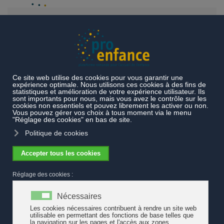
Accéder au contenu principal
Actualités
L’OFAS confirme Pro Enfance en tant
qu’interlocutrice sur le plan national
L’OFAS confirme Pro Enfance en tant
qu’interlocutrice sur le plan national
L’Office fédéral des assurances sociales (OFAS) et
pro enfance
ont signé un contrat de prestation pour les quatre ans à venir. Il
s’en est suivi d’une rencontre tripartite avec Kibesuisse durant
laquelle l’OFAS y a souligné que « sur le plan politique, les deux
structures sont égales en droits et
pro enfance
ne serait donc être
qualifiée d’association régionale ». La pertinence d’une voie
romande de l’accueil de l’enfance auprès de la Berne fédérale est
désormais confirmée.