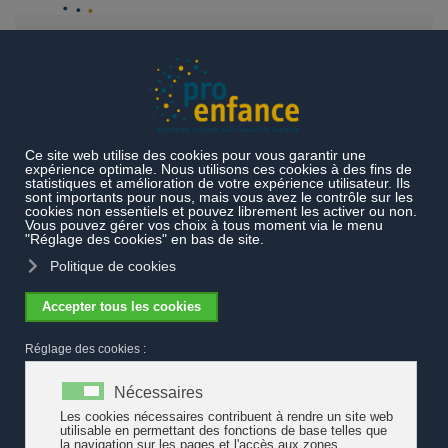
Accéder au contenu principal
Actualités
L'Association vaudoise des parents d'élèves ne
souhaite pas d'une offre parascolaire au rabais
L'Association vaudoise des parents
d'élèves ne souhaite pas d'une offre
parascolaire au rabais
Suite à la consultation menée dernièrement par l’Établissement
intercommunal vaudois pour l'accueil parascolaire (EIAP),
l'Association des parents d'élèves (APE-Vaud) remet en cause la
volonté des communes de diminuer les coûts de l'offre et donc de
revoir à la baisse les normes de qualité.
L'APE-Vaud rejoint ainsi le point de vue des professionnels du