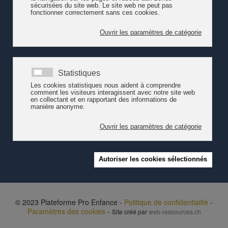
domaine et souligne le fait que l'engagement d'auxiliaires ne fait
pas forcément diminuer les coûts. Isabelle Russbach, éducatrice
de l'enfance, interpelle quant-à-elle l'opinion publique afin
d'arrêter les mythes et la culpabilisation devant des parents
démissionnaires. Les parents s’intéressent à ce que vivent leurs
enfants et ont besoin de les savoir en sécurité physique et
affective.
Lire l'article du 24Heures
- 21 juin 2018
Lire la rubrique de l'Invitée du 24Heures
- 21 juin 2018
D'autres infos
suite à la consultation menée par l'EIAP
© 2023 Plateforme Pro Enfance -
Politique de confidentialité
-
Paramètres des cookies
-
Site créé par
web-ressources.ch