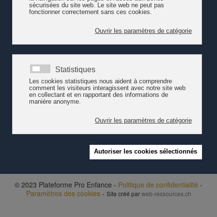
mieux définir la posture professionnelle
pendant les différents temps du jeu ?
Cette journée vise à comprendre le jeu
comme valeur stable dans la construction de l’enfant et son accès
aux savoirs et rappeler le rôle de chacun·e dans
l’accompagnement et le développement de l’éducation ludique
pour aider l’enfant à bien grandir.
Destinée aux étudiant·e·s, aux professionnel·le·s et à toute
personne intéressée.
Programme
et
inscription
© 2023 Plateforme Pro Enfance -
Politique de confidentialité
-
Paramètres des cookies
-
Site créé par
web-ressources.ch