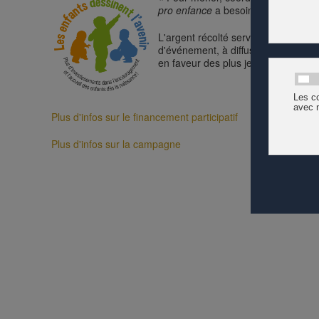
pro enfance
a besoin de moyens finan
L'argent récolté servira en particul
d'événement, à diffuser du matériel
en faveur des plus jeunes, des famil
Plus d'infos sur le financement participatif
Plus d'infos sur la campagne