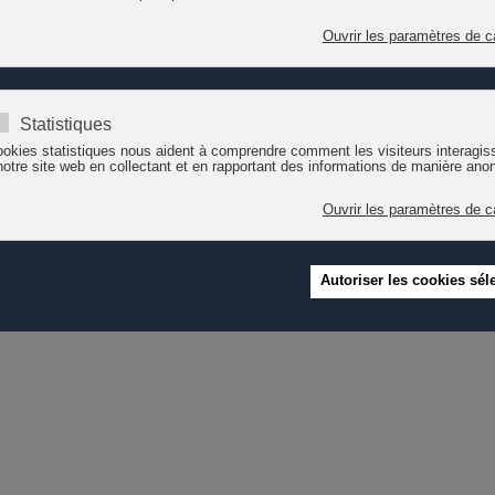
ciers. A cet effet, l'association offre la possibilité de contribuer à un
f
ier à organiser la Journée d’action suisse du 16 novembre 2019, à souteni
 de campagne en trois langues. Et surtout à s’engager ensemble pour un
les et de la société.