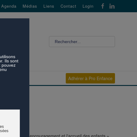
Agenda
Médias
Liens
Contact
Login
Adhérer à Pro Enfance
ssements dans l'encouragement et l'accueil des enfants »,