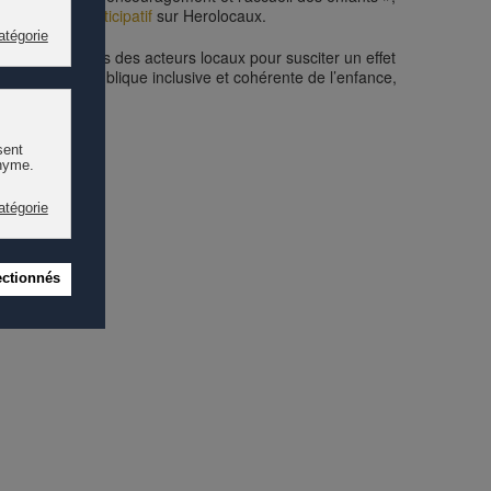
inancement participatif
sur Herolocaux.
r les initiatives des acteurs locaux pour susciter un effet
e politique publique inclusive et cohérente de l’enfance,