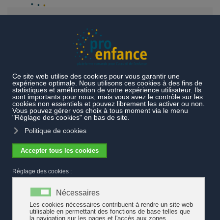
Accéder au contenu principal
Actualités
Encouragement de l'enfance et de la jeunesse au
niveau fédéral - Bilan
Encouragement de l'enfance et de la
jeunesse au niveau fédéral - Bilan
La loi sur l’encouragement de l’enfance et de la jeunesse (LEEJ) permet
à la Confédération d’encourager de manière ciblée les activités
extrascolaires des enfants et des jeunes. Cinq ans après son entrée en
vigueur, une première évaluation brosse un tableau positif de sa mise
en œuvre et des effets obtenus.
L’Office fédéral des assurances sociales (OFAS) continuera
d’encourager le développement des activités extrascolaires des enfants