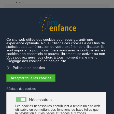
Accéder au contenu principal
Actualités
Doublement des places collectives vaudoises depuis
2011
Doublement des places collectives
vaudoises depuis 2011
En 10 ans, le nombre de places d'accueil collectif pour les enfants
de moins de douze ans a pratiquement doublé dans le canton de
Vaud. Le taux de couverture atteint 21% à fin 2021, compte tenu
de la croissance démographique.
Le taux de couverture présente de fortes disparités régionales et
la progression s'observe davantage dans les structures
parascolaires. 41% du personnel éducatif est désormais titulaire