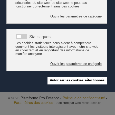
associations patronales, les caisses d’allocation familiale, des
syndicats et des députés. Ce fût le premier grand consensus
vaudois entre les partis politiques sur le thème de la politique
familiale.
Lire le
discours de Mme Doris Cohen Dumani,
ancienne
municipale de la Ville de Lausanne, députée radicale et
présidente de la Fondation pour l'accueil de jour des enfants -
prononcé en 2017 à l'occasion des 10 ans de la FAJE.
© 2023 Plateforme Pro Enfance -
Politique de confidentialité
-
Paramètres des cookies
-
Site créé par
web-ressources.ch