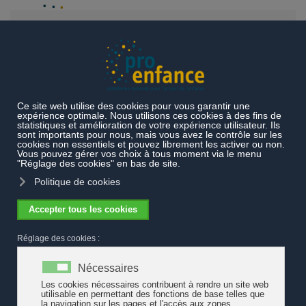
Accéder au contenu principal
Actualités
Développement de l'accueil de l'enfance dans le
canton de Vaud : retour sur un consensus majeur
Développement de l'accueil de l'enfance
dans le canton de Vaud : retour sur un
consensus majeur
Dans le canton de Vaud, un premier projet de loi portant sur
l'accueil de l'enfance a été rejeté par son Grand Conseil. Il a fallu
ensuite 6 ans de négociations pour que la Loi sur l'accueil de jour
des enfants trouve un écho favorable. Tout était à inventer.
Grâce à la mise en réseau de personnes convaincues de la
nécessité d'innover, un groupe de travail est né. Il comprenait les