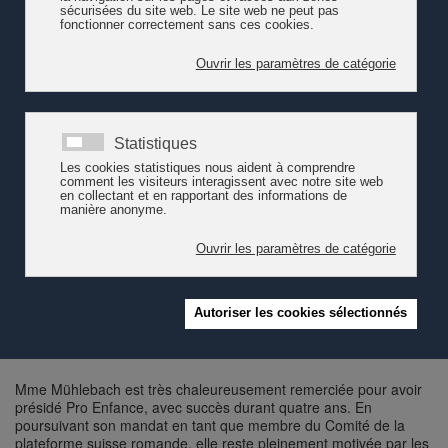
Mme Claudia Mühlebach, présidente de Pro Enfance depuis
2019, passe le témoin à M. Alexandre Bédat. Ce dernier a été
plébiscité à l'unanimité lors de l'Assemblée générale de
l'association du 4 mai 2023.
M. Bédat est chef du service de l’action sociale de Saint-Imier et
membre du Réseau francophone international pour la promotion
de la santé et le développement durable (REFIPS). Il a
notamment oeuvré en tant que membre de la Commission
fédérale pour l’enfance et la jeunesse (CFEJ) et il a une bonne
connaissance de l'accueil de l'enfance.
Mme Mühlebach est très chaleureusement remerciée pour avoir
présidé Pro Enfance, avec succès durant quatre ans. En
poursuivant son mandat en tant que membre du Comité de la
plateforme suisse romande, elle reste pleinement motivée par les