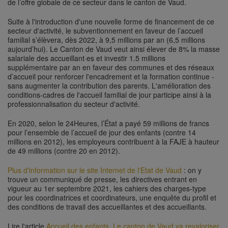
de l’offre globale de ce secteur dans le canton de Vaud.
Suite à l'introduction d'une nouvelle forme de
financement de ce
secteur d'activité,
le subventionnement en faveur
de l’accueil
familial s’élèvera, dès 2022, à
9,5 millions par an (6
,5 millions
aujourd’hui). Le Canton de Vaud veut ainsi élever de 8% la masse
salariale des accueillant·es et investir 1.5 millions
supplémentaire
par an en faveur
des communes et des réseaux
d’accueil pour renforcer l'encadrement et la formation continue
-
sans augmenter la contribution des parents
. L'amélioration des
conditions-cadres de l'accueil familial de jour participe ainsi à la
professionnalisation du secteur d'activité.
En 2020, selon le 24Heures, l’État a payé 59 millions de francs
pour l’ensemble de l’accueil de jour des enfants (contre 14
millions en 2012), les employeurs contribuent à la FAJE à hauteur
de 49 millions (contre 20 en 2012).
Plus d'information sur le site Internet de l'Etat de Vaud
: on y
trouve un communiqué de presse, les directives entrant en
vigueur au 1er septembre 2021, les cahiers des charges-type
pour les coordinatrices et coordinateurs, une enquête du profil et
des conditions de travail des accueillantes et des accueillants.
Lire l'article
Accueil des enfants. Le canton de Vaud va revaloriser