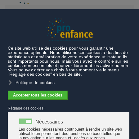
Accéder au contenu principal
Thèmes
Exemples de pratiques
Gouvernance
Amélioration des conditions-cadres de l'accueil familial de jour
dans le canton de Vaud
Amélioration des conditions-cadres de
l'accueil familial de jour dans le canton
de Vaud
L’Office de l’accueil de jour des enfants de l'Etat de Vaud (OAJE),
en concertation avec la Fondation vaudoise pour l’accueil de jour
des enfants (FAJE), a conduit des travaux pour revaloriser ce
type d'accueil. Sur la base d'une analyse de la situation, 3
millions
de francs supplémentaires par an seront investis
. Les premières
mesures arrêtées constituent
une première étape
vis
ant à