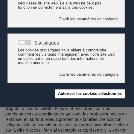
apporter une amélioration substantielle
des conditions
d’encadrement et de travail des accueillant·e
s en milieu familial
.
Pour mener ses travaux, l'OAJE s'est appuyée sur des groupes
de travail réunissant des répondant·es pour l’accueil familial de
jour, des responsables de structures de coordination et des
coordinatrices. Les démarches ont débuté en 2019 avec une
Table ronde sur l’accueil familial de jour, à laquelle des
accueillantes ont participé ainsi que divers organismes dont
pro
enfance.
Une enquête portant sur le profil des accueillant·es et de
leurs conditions de travail a également été réalisée par la FAJE.
Aujourd’hui, ce sont un peu plus de 1330 accueillant·es, dont 99
% sont des femmes, qui exercent cette activité dans le canton, en
étant affiliées à une structure de coordination mise en place par
une commune ou une association de communes. La plupart
exercent leur activité à titre principal (à un taux de 80 % en
moyenne), sont au bénéfice d’une formation de base de niveau
secondaire au moins, et ont suivi une formation d’introduction
obligatoire à cette activité. Elles sont encadrées par des
coordinatrices ou coordinateurs qui sont des professionnel·es de
l’enfance; et, surtout, elles apportent aux familles une solution
indispensable en complément aux structures d’accueil collectif de
jour. L’offre d’accueil familial est stable et représente 3 % environ