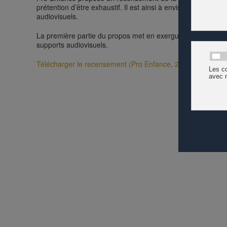
prétention d’être exhaustif. Il est ainsi à envisager comme
audiovisuels.
La première partie du propos met en exergue la documentati
supports audiovisuels.
Télécharger le recensement (Pro Enfance, 2025)