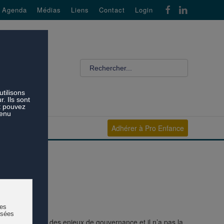
Agenda
Médias
Liens
Contact
Login
Adhérer à Pro Enfance
ncipalement sur des enjeux de gouvernance et il n’a pas la