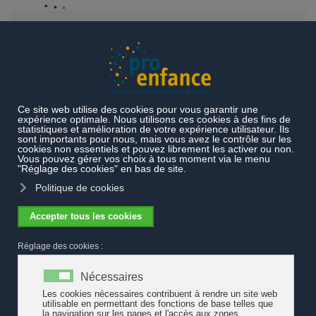
Accéder au contenu principal
Actualités
Accueil familial de jour - Analyse de pratique
Accueil familial de jour - Analyse de
pratique
La Haute école de travail social et de la santé de Lausanne
propose des analyses de pratique animées par Colette Lechenne.
Elles s'inscrivent dans le cadre de la formation continue des
coordinatrices organisée par la Haute école de travail social et de
la santé de Lausanne. Il est prévu que ces séances, au nombre
de six durant l’année 2019, débutent le jeudi 4 avril 2019. Le délai
d’inscription est fixé au 10 mars 2019.
Programme
et
inscription