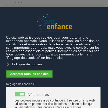
Accéder au contenu principal
Thèmes
Exemples de pratiques
Accueil de l'enfance au
quotidien
Un office éducatif itinérant
Un office éducatif itinérant
L’Office éducatif itinérant du Valais offre ses services depuis 50
ans. Aujourd’hui, six pédagogues parcourent le canton et
apportent leur soutien à des jeunes enfants fr
einés dans leur
développement. Mario - trois ans - souffre d’un trouble du spectre
autistique. Il habite Monthey. Sa famille a accepté d'ouvrir ses
portes.
Voir le reportage de Canal 9
- 7 février 2019