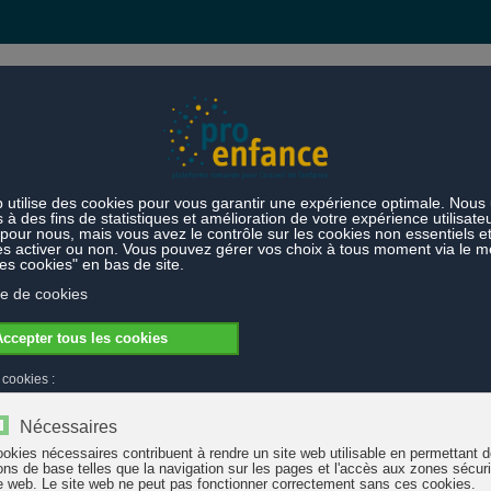
s et prestations
Thèmes
0-2022)
Solidarité avec les enfants – chaque vaccination compte !
 vaccination compte !
e vaccination compte !" est une initiative commune des membres d’Allia