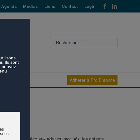
Agenda
Médias
Liens
Contact
Login
Adhérer à Pro Enfance
nce Enfance. Grâce aux adultes vaccinés, les enfants