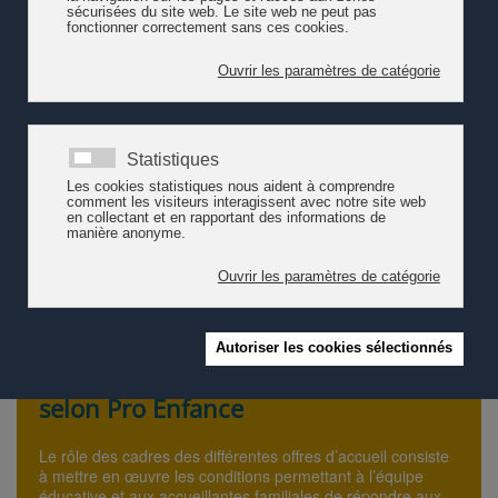
Offre un accueil de qualité aux enfants âgés de plus de 3
mois à environ 12 ans
Forme et encadre les accueillantes
Assure le bon déroulement des placements
Règle les questions administratives
Propose à ses membres diverses animations
S’engage dans des projets visant au développement de la
petite enfance
Les accueillant·e·s en milieux familiales, employés par les
Crèches à domicile, bénéficient du suivi et de l'encadrement
d'une structure professionnelle (contrat de travail, assurances
sociales, rémunération horaire).
Rôle des cadres des offres d'accueil
selon Pro Enfance
Le rôle des cadres des différentes offres d’accueil consiste
à mettre en œuvre les conditions permettant à l’équipe
éducative et aux accueillantes familiales de répondre aux