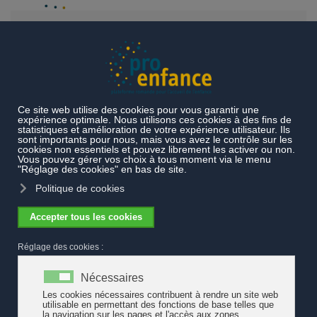
Accéder au contenu principal
Projets et prestations
Projets réalisés
Etat des lieux accueil
de l'enfance
Rencontre dans le canton de Genève
Rencontre dans le canton de Genève
Dans le cadre de son état des lieux de l'accueil de l'enfance,
pro
enfance
a organisé une rencontre à Genève le 29 septembre 2016. Une
trentaine de personnes, représentant l’accueil collectif pré et
parascolaire et l’accueil familial de jour, se sont réunies.
La discussion a notamment abordé les liens entre les enjeux
communaux et cantonaux ainsi que les enjeux à porter aux
niveaux romand et national. Sur le plan local, les réflexions ont
questionné la professionnalisation du système de gouvernance et