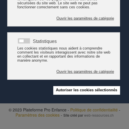
évoqué des modèles de financement possibles.
Sur le plan national, il est proposé de développer un
lobby des
enfants
, et de contribuer ainsi à une reconnaissance accrue des
différents rôles de l’accueil de l’enfance. Des objectifs ambitieux
d’ordre très divers sont nommés : l’universalité de l’accueil, un
HARMOS Petite Enfance, une Assurance Enfance Suisse (sur le
modèle de l’AVS) ou un concept d’encouragement précoce
romand. Les attentes exprimées face à
pro enfance
sont
importantes et nombreuses. Elles nécessiteront de mettre en
place des priorités.
Lire les premières conclusions portant sur les atouts, les
obstacles et les pistes d'action
- 12.10.2016
© 2023 Plateforme Pro Enfance -
Politique de confidentialité
-
Paramètres des cookies
-
Site créé par
web-ressources.ch