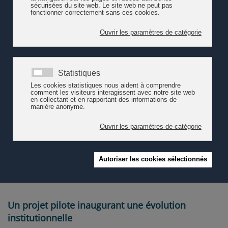
manière critique.
Comme le souligne le rapport, la présence d'enfants BEP induit
une surcharge de travail avec un risque accru d’épuisement des
équipes, ce qui peut prétériter les relations au sein de l’équipe
éducative, mais également avec les enfants, les parents, voire
avec la direction. L’attention que certains enfants demandent de
la part de l’équipe éducative peut aussi impacter négativement le
bien-être des autres enfants accueillis. Environ 20% du réseau
AJESOL sont en situation BEP. 15 % des situations exigent des
mesures ciblées qui devraient être proposées pour un enfant ou
un groupe d’enfants. Pour les situations les plus complexes tels
que des troubles du spectre de l’autisme, des situations de
handicap, des difficultés de comportement durables (environ 5 %
des enfants), des mesures intensives doivent impérativement être
proposées afin de soutenir les équipes éducatives. Celles-ci
engagent différents acteurs tels que les parents, la direction de la
structure, les équipes éducatives, d’autres professionnel·es et
l’école
Un projet pilote inaugurant une évolution
institutionnelle