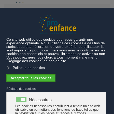
Accéder au contenu principal
Thèmes
Gouvernance
Mise en place d'une Unité inclusion
pour l'accueil de l'enfance : bilan d'une expérience sur sol vaudois
Mise en place d'une Unité inclusion
pour l'accueil de l'enfance : bilan d'une
expérience sur sol vaudois
Le réseau d'accueil de l'enfance AJESOL, regroupant
les communes vaudoises d’Ecublens, Chavannes-près-Renens et
Saint-Sulpice, a mis en place une "Unité inclusion" visant à
renforcer la cohérence du dispositif autour des enfants à besoins
éducatifs particuliers (BEP). Après deux années de travail, un
rapport exhaustif est mis à disposition. Enjeux et défis
systémiques y sont mis en exergue avec pertinence et de