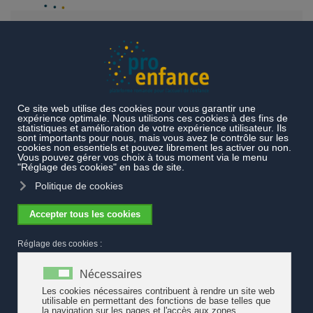
Accéder au contenu principal
Projets et prestations
Projets en cours
Objectifs
stratégiques
Les trois axes stratégiques pour
2022-2025
Les trois axes stratégiques pour 2022-2022, arrêtés en
Assemblée générale suite à une consultation du
Conseil
stratégique de Pro Enfance
, sont les suivants :
contribuer à la construction d’une politique nationale de
l’enfance et plus particulièrement de l’accueil de l’enfance qui
tienne compte des spécificités des régions linguistiques
(consolider la collaboration entre les organisations, la
considération des enfants de 0 à 12 ans, la cohérence des