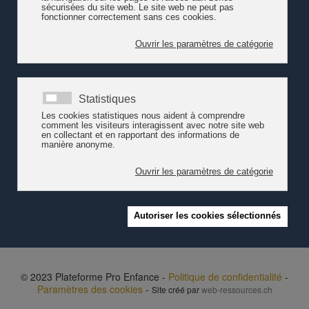
Recensement de la documentation
audiovisuelle dans le domaine de
l'accueil de l'enfance
Pro Enfance propose un premier recensement de la
documentation audiovisuelle disponible dans le domaine
de l’accueil de l’enfance. On y trouve des films,
documentaires, reportages, interviews, etc. portant sur le
travail mené par les professionnel·l…
Lire la suite
© 2023 Plateforme Pro Enfance -
Politique de confidentialité
-
Paramètres des cookies
-
Site créé par
web-ressources.ch