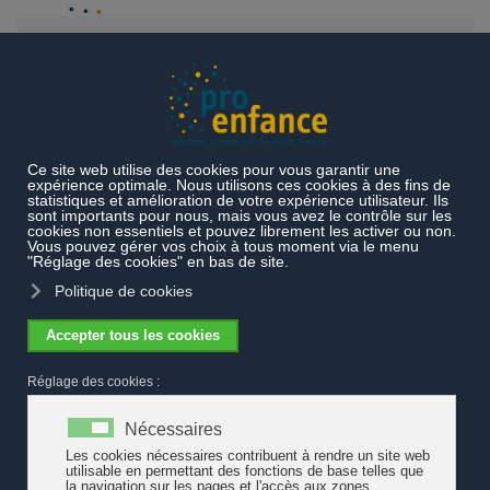
Accéder au contenu principal
Documentation transversale
Audiovisuel
Les femmes du
Square
Les femmes du Square
"Les femmes du Square" est un film du réalisateur français Julien
Rambaldi sorti en 2022. La comédie sociale met en lumière les
conditions de travail de nounous africaines qui gardent les
enfants des bobos parisiens. Invisibilisées, parfois exploitées et le
plus souvent en situation illégale, ces femmes n'ont que peu de
moyens de faire entendre leur voix et leurs droits.
Voir la critique de la RTS et la bande-annonce du film