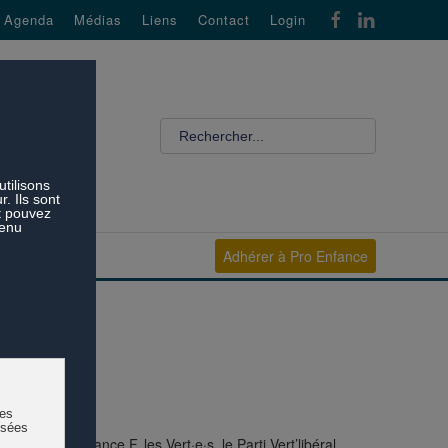
Agenda
Médias
Liens
Contact
Login
Adhérer à Pro Enfance
ncée par alliance F, les Vert·e·s, le Parti Vert’libéral,