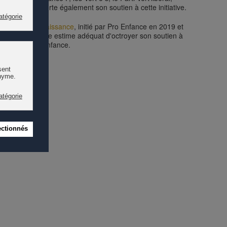
o Enfance apporte également son soutien à cette initiative.
enfants dès la naissance
, initié par Pro Enfance en 2019 et
isse - Pro Enfance estime adéquat d'octroyer son soutien à
 publique de l'enfance.