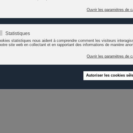
uses autres institutions dont le Parti socialiste et Pro Juventute. Pr
avenir – Plus d’investissements pour l’encouragement et l'accueil des 
éseau suisse pour l'accueil extrafamilial, Kibesuisse et Pro Familia Su
l constitue un instrument pertinent dans le développement d'une politique