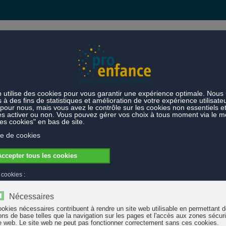
s et prestations
Thèmes
'un congé familial en Suisse
ion d'un congé familial en Suisse
fortes grâce au congé parental (Initiative pour un congé familial) » est la