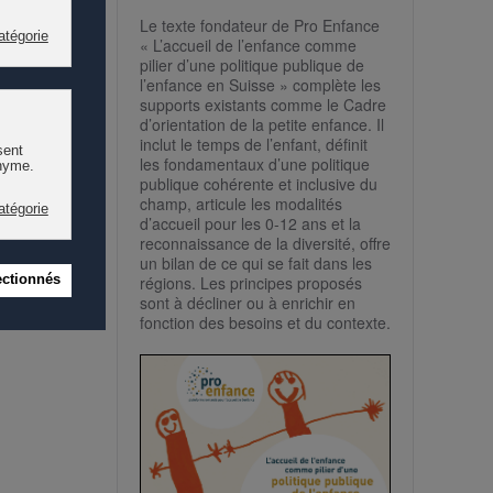
s positives
Le texte fondateur de Pro Enfance
 est à la
« L’accueil de l’enfance comme
pilier d’une politique publique de
l’enfance en Suisse » complète les
supports existants comme le Cadre
d’orientation de la petite enfance. Il
inclut le temps de l’enfant, définit
les fondamentaux d’une politique
publique cohérente et inclusive du
champ, articule les modalités
d’accueil pour les 0-12 ans et la
reconnaissance de la diversité, offre
un bilan de ce qui se fait dans les
régions. Les principes proposés
sont à décliner ou à enrichir en
fonction des besoins et du contexte.