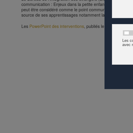
communication : Enjeux dans la petite enfance ». L'importance
peut être considéré comme le point commun à toutes les prés
source de ses apprentissages notamment langagiers.
Les
PowerPoint des interventions
, publiés le 3 octobre 2019