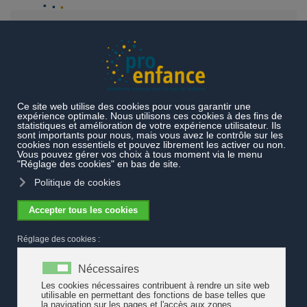
Accéder au contenu principal
Projets et prestations
Projets réalisés
Etat des lieux accueil
de l'enfance
Etat des lieux de l'accueil de l'enfance en Suisse
romande
Etat des lieux de l'accueil de l'enfance
en Suisse romande
Pro Enfance
élabore en 2016-2019 un état des lieux suisse
romand de l'accueil de l'enfance. Les avancées du
processus sont ici ponctuellement relatées.
Le champ d’analyse de l'état des lieux prévu par
Pro Enfance
inclut l’accueil collectif pré et parascolaire ainsi que l’accueil en
milieu familial pour les enfants de 0 à 12 ans. Quant à la