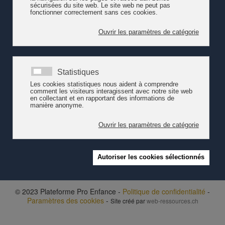
démarche, elle vise à :
valoriser les bonnes pratiques et favoriser les transferts de
savoir en s'appuyant sur les compétences existantes;
favoriser la coopération entre les cantons et sur le plan
national;
renforcer une identité romande et élaborer des
positionnements concertés au plan romand;
diffuser des recommandations pour soutenir une politique
publique de l’accueil de l’enfance sur le plan local et national
au bénéfice des enfants, des familles et de la collectivité.
© 2023 Plateforme Pro Enfance -
Politique de confidentialité
-
Paramètres des cookies
-
Site créé par
web-ressources.ch