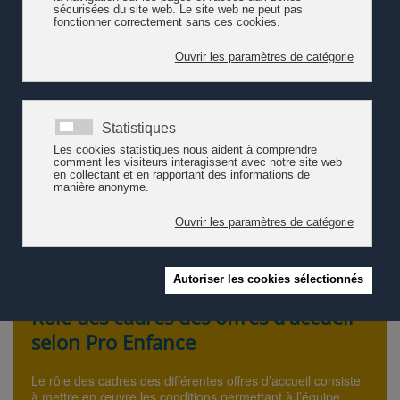
professionnelle, ils doivent aussi permettre aux enfants d’évoluer
dans des espaces inspirants.
Rédigé par les conseillères pédagogiques de PEP, le guide
"Concevoir un lieu parascolaire, l'importance de l'architecture et
des espace" (2022) participe à la réflexion qui vise à renforcer
l’identité des lieux parascolaires, avec la conviction que
l’architecture et les espaces ont un impact sur ce que les enfants
vont y vivre et sur les organisations mises en œuvre par le
personnel éducatif. Il s’adresse principalement aux communes,
aux architectes, aux réseaux et aux professionnel·les impliqué·es
dans le dispositif d’accueil.
A commander auprès de PEP, Partenaire enfance et pédagogie,
au prix de CHF 20.-
Rôle des cadres des offres d'accueil
selon Pro Enfance
Le rôle des cadres des différentes offres d’accueil consiste
à mettre en œuvre les conditions permettant à l’équipe