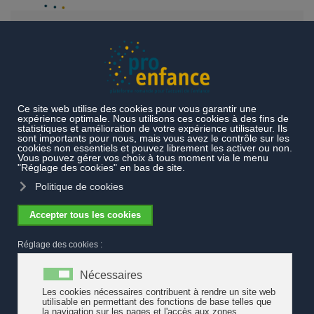
Accéder au contenu principal
Projets et prestations
Projets réalisés
Etat des lieux accueil
de l'enfance
Bénéfices de l'accueil de l'enfance
Bénéfices de l'accueil de l'enfance
Suite au premier bilan des bénéfices de l'accueil de l'enfance
réalisé dans le cadre de l'état des lieux en 2016,
pro enfance
a
produit un document recensant plusieurs éléments-clé à ce sujet.
Il donne un aperçu des effet positifs constatés par diverses
études tant du point de vue des performances scolaires, de la
santé et de l’intégration sociale, que de l’égalité femmes-hommes
et du dynamisme économique.
Les bénéfices de l'accueil de l'enfance