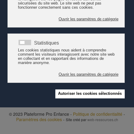
familles, la conciliation vie familiale et professionnelle est placée
en 3ème position (23%), après la réduction des primes maladies
(50%) et du soutien financier en général (40%).
Plus d'infos sur le baromètre des familles 2025 (Pax et Pro
Familia Suisse)
Voir également l'analyse de Kibesuisse à propos du baromètre
des familles 2025 (24.03.2025)
Éléments mis en exergue par Pro Enfance à propos du baromètre
des familles 2024
© 2023 Plateforme Pro Enfance -
Politique de confidentialité
-
Paramètres des cookies
-
Site créé par
web-ressources.ch