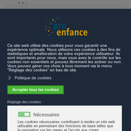
Accéder au contenu principal
Documentation spécifique
Politique familiale
Baromètre des
familles 2025
Baromètre des familles 2025
Le Baromètre des familles de Pax et Pro Familia Suisse a été
lancé en 2023. En tant qu’instrument de mesure, il reflète la
réalité de vie actuelle des familles en Suisse ainsi que son
évolution au fil du temps. Le Baromètre des familles est établi
chaque année et crée une base de données robuste et à long
terme pour les débats de politique familiale et sociale ainsi que
pour les entreprises.
Le baromètre 2025 porte sur l'année 2024. Parmi les attentes des