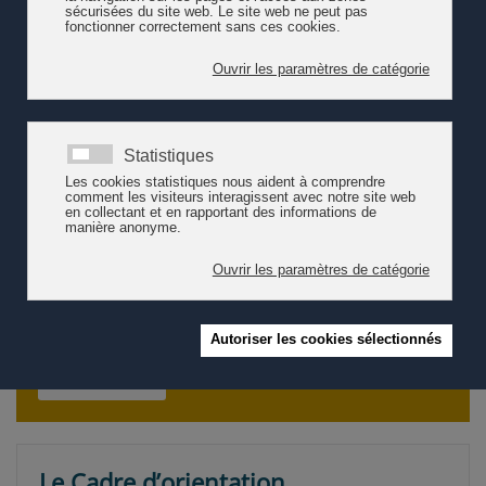
Écouter la chronique "HES-SO Valais-Wallis de Rhône FM
(11/2023)
Les finalités et les moyens de
l'accueil de l'enfance au quotidien
selon Pro Enfance
Dans une démarche holistique et imbriquée, le travail
quotidien des professionnel∙le∙s de l’enfance implique de
s’ajuster à chaque enfant, dans un contexte collectif. Les
finalités de l'accueil de l'enfance au quotidien Pour
répondre aux missio…
Lire la suite
Le Cadre d’orientation