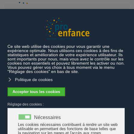
Accéder au contenu principal
Thèmes
Exemples de pratiques
Accueil de l'enfance au
quotidien
Au-delà des clichés sur le métier d'éducateur et
d'éducatrice de l'enfance
Au-delà des clichés sur le métier
d'éducateur et d'éducatrice de l'enfance
Rhône FM donne la parole à trois étudiant∙es en 2ème année de
formation ES filière Éducation de l’enfance de la HES-SO Valais.
Une occasion de déjouer des représentations qui ne sont plus
d'actualité et de valoriser le métier d’éducateur∙trice de l’enfance.
Trois sujets sont abordés : « Un métier réservé aux filles » « une
étiquette de nounou » ou encore « le lien essentiel entre
éducateur∙trice et parents pour le bien-être de l’enfant ».