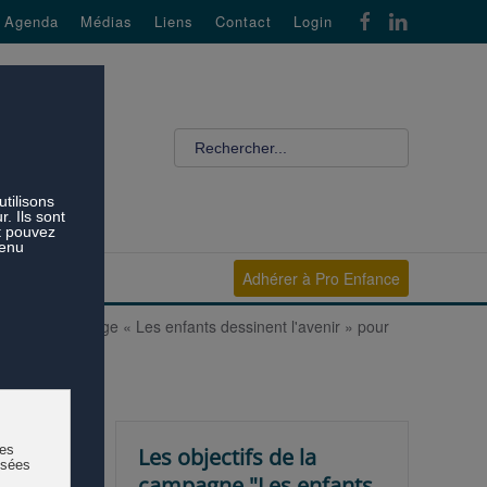
Agenda
Médias
Liens
Contact
Login
Adhérer à Pro Enfance
uient le message « Les enfants dessinent l'avenir » pour
nts
Les objectifs de la
se de
campagne "Les enfants