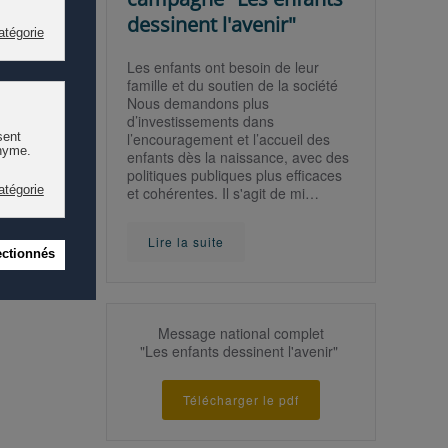
dessinent l'avenir"
gement et
Les enfants ont besoin de leur
famille et du soutien de la société
Nous demandons plus
d’investissements dans
 et les
l’encouragement et l’accueil des
ibilité
enfants dès la naissance, avec des
et la
politiques publiques plus efficaces
et cohérentes. Il s'agit de mi…
Lire la suite
Message national complet
"Les enfants dessinent l'avenir"
Télécharger le pdf