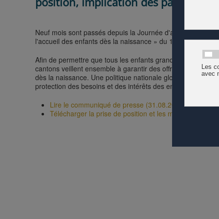
position, implication des partenair
Neuf mois sont passés depuis la Journée d'action suisse « 
l'accueil des enfants dès la naissance » du 16 novembre 
Afin de permettre que tous les enfants grandissent bien et
cantons veillent ensemble à garantir des offres d’encourage
dès la naissance. Une politique nationale globale de l’enco
protection des besoins et des intérêts des enfants, reste né
Lire le communiqué de presse (31.08.2020)
Télécharger la prise de position et les message des pa