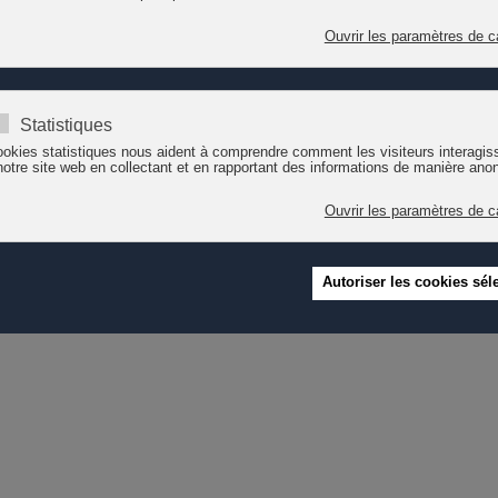
es et communiqué de presse
Les enfants dessinent l’avenir – Plus d’investissements pour l’encoura
2019 à Lausanne.
 équitablement, plusieurs organisations demandent que la Confédération
ment et d’accueil des enfants avec un haut niveau de qualité et d’access
uragement et de l’accueil des enfants dès la naissance, dans le respect 
cessaire.
rtenaires