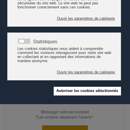
Télécharger le bilan de pro enfance
pro enfance
(05.06.2020)
Les objectifs de la campagne "Les
enfants dessinent l'avenir"
Les enfants ont besoin de leur famille et du soutien de la
société Nous demandons plus d’investissements dans
l’encouragement et l’accueil des enfants dès la naissance,
avec des politiques publiques plus efficaces et cohérentes.
Il s'agit de mi…
Lire la suite
Message national complet
"Les enfants dessinent l'avenir"