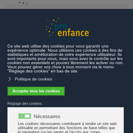
Accéder au contenu principal
Actualités
Vaud : Un accord sans précédent pour l'accueil
parascolaire
Vaud : Un accord sans précédent pour
l'accueil parascolaire
Les communes ainsi que le Département des infrastructures et
des ressources humaines du canton de Vaud unissent leurs
forces concernant le domaine du parascolaire. Un mandat de
prestations inédit a été signé à cet effet le 10 janvier à Lausanne.
Avec l'entrée en vigueur des nouvelles dispositions de la loi
vaudoise pour l'accueil de jour des enfant (LAJE)
, c'est désormais
aux communes de fixer depuis
le 1er janvier 2018
l
es conditions