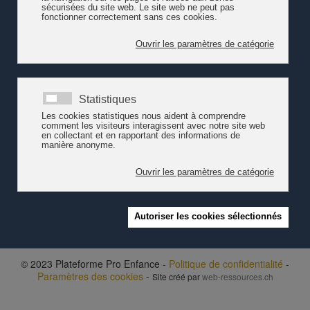
de l'accueil parascolaire primaire des enfants. L'État continuera
toutefois d'autoriser et de surveiller les structures proposant ce
type d'accueil. Totalement inédit, ce type de partenariat, où ce
sont les communes qui mandatent l'État et non l'inverse,
contribuera à assurer la cohérence de l'accueil de jour des
enfants.
Désormais, toutes les communes vaudoises doivent mettre en
oeuvre un socle minimal de prestations pour les enfants de 4 à 15
ans. En décembre 2017, sur les 720 structures d'accueil
autorisées dans le canton, 355 proposaient un accueil
parascolaire. Un chiffre qui a pratiquement doublé depuis 2010.
Lire le communiqué de presse de l'Etat de Vaud
- 21 février 2018
© 2023 Plateforme Pro Enfance -
Politique de confidentialité
-
Paramètres des cookies
-
Site créé par
web-ressources.ch